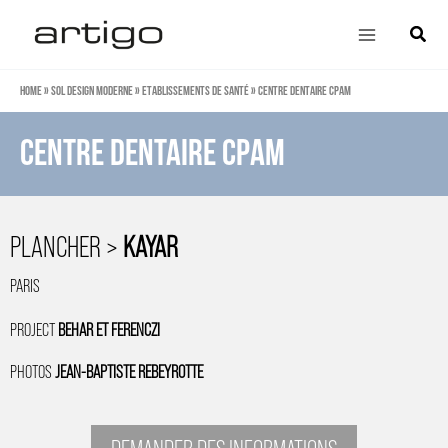
Aller
Main
Cherch
au
Menu
contenu
Home
»
Sol design moderne
»
Etablissements de Santé
»
Centre dentaire CPAM
Centre dentaire CPAM
PLANCHER >
KAYAR
PARIS
PROJECT
BEHAR ET FERENCZI
PHOTOS
JEAN-BAPTISTE REBEYROTTE
DEMANDER DES INFORMATIONS