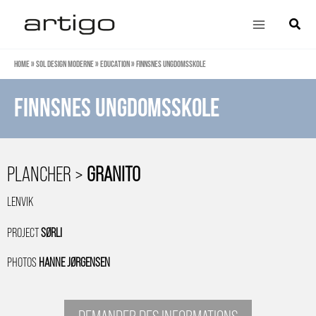
Aller
Main
Cherch
au
Menu
contenu
Home
»
Sol design moderne
»
Education
»
Finnsnes Ungdomsskole
Finnsnes Ungdomsskole
PLANCHER >
GRANITO
LENVIK
PROJECT
SØRLI
PHOTOS
HANNE JØRGENSEN
DEMANDER DES INFORMATIONS