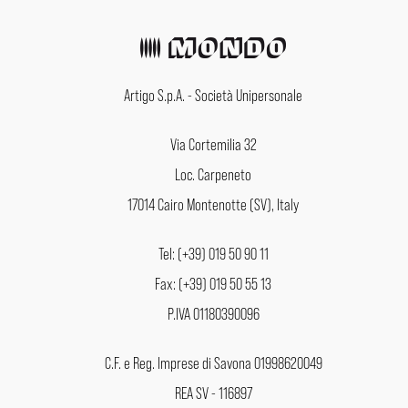
Artigo S.p.A. - Società Unipersonale
Via Cortemilia 32
Loc. Carpeneto
17014 Cairo Montenotte (SV), Italy
Tel: (+39) 019 50 90 11
Fax: (+39) 019 50 55 13
P.IVA 01180390096
C.F. e Reg. Imprese di Savona 01998620049
REA SV - 116897