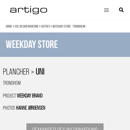
Aller
Main
Cherch
au
Menu
contenu
Home
»
Sol design moderne
»
Autres
»
Weekday store · Trondheim
weekday store
PLANCHER >
UNI
TRONDHEIM
PROJECT
WEEKDAY BRAND
PHOTOS
HANNE JØRGENSEN
DEMANDER DES INFORMATIONS