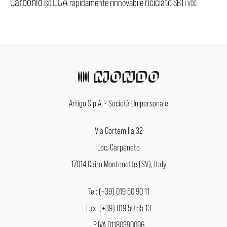
LCA
Carbonio
riciclato
rapidamente rinnovabile
SBTi
ISO
VOC
Artigo S.p.A. - Società Unipersonale
Via Cortemilia 32
Loc. Carpeneto
17014 Cairo Montenotte (SV), Italy
Tel: (+39) 019 50 90 11
Fax: (+39) 019 50 55 13
P.IVA 01180390096