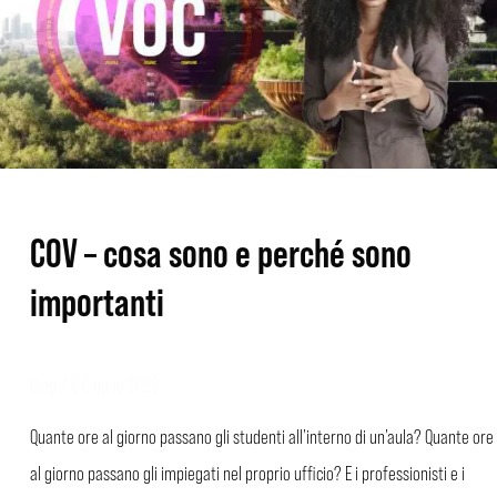
sono
e
perché
sono
importanti
COV – cosa sono e perché sono
importanti
Blog
/
6 Giugno 2023
Quante ore al giorno passano gli studenti all’interno di un’aula? Quante ore
al giorno passano gli impiegati nel proprio ufficio? E i professionisti e i