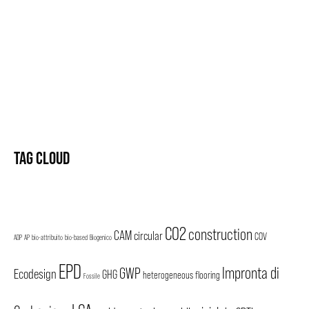
TAG CLOUD
CO2
construction
CAM
circular
COV
ADP
AP
bio-attribuito
bio-based
Biogenico
EPD
Impronta di
GWP
Ecodesign
GHG
heterogeneous flooring
Fossile