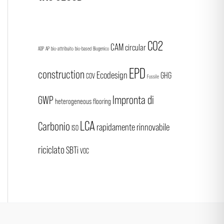
CO2
CAM
circular
ADP
AP
bio-attribuito
bio-based
Biogenico
EPD
construction
Ecodesign
GHG
COV
Fossile
Impronta di
GWP
heterogeneous flooring
LCA
Carbonio
rapidamente rinnovabile
ISO
riciclato
SBTi
VOC