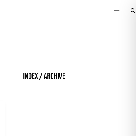
Main
Ce
Menu
INDEX / ARCHIVE