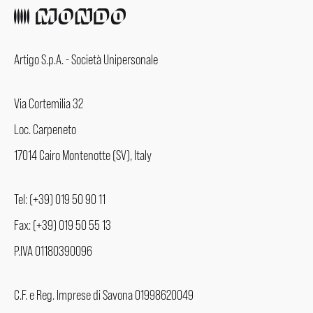
Artigo S.p.A. - Società Unipersonale
Via Cortemilia 32
Loc. Carpeneto
17014 Cairo Montenotte (SV), Italy
Tel: (+39) 019 50 90 11
Fax: (+39) 019 50 55 13
P.IVA 01180390096
C.F. e Reg. Imprese di Savona 01998620049