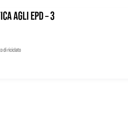
ICA AGLI EPD – 3
o di riciclato