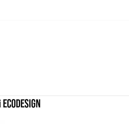
i ECODESIGN
025