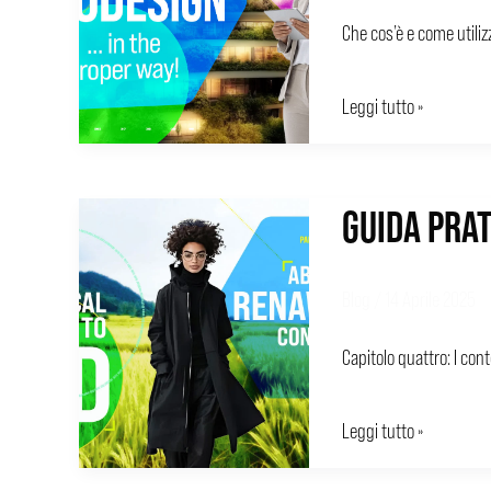
Che cos’è e come utiliz
Leggi tutto »
GUIDA PRAT
GUIDA
PRATICA
AGLI
Blog
/
14 Aprile 2025
EPD
Capitolo quattro: I cont
–
4
Leggi tutto »