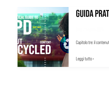
GUIDA PRAT
GUIDA
PRATICA
AGLI
Blog
/
1 Aprile 2025
EPD
Capitolo tre: il contenut
–
3
Leggi tutto »