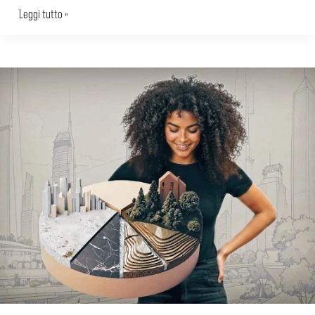
Leggi tutto »
Impatto
ambientale
edifici:
come
calcolarlo
e
comunicarlo