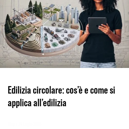
e
come
si
applica
all’edilizia
Edilizia circolare: cos’è e come si
applica all’edilizia
Blog
/
24 Luglio 2026