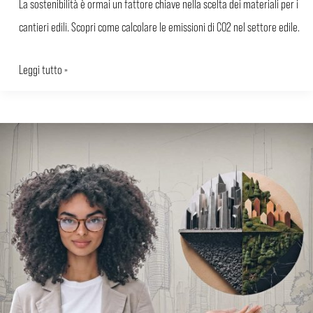
La sostenibilità è ormai un fattore chiave nella scelta dei materiali per i
cantieri edili. Scopri come calcolare le emissioni di CO2 nel settore edile.
Leggi tutto »
Carbon
Footprint:
Guida
completa
alla
misurazione
e
riduzione