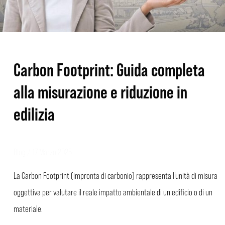
in
edilizia
Carbon Footprint: Guida completa
alla misurazione e riduzione in
edilizia
Blog
/
17 Marzo 2026
La Carbon Footprint (impronta di carbonio) rappresenta l’unità di misura
oggettiva per valutare il reale impatto ambientale di un edificio o di un
materiale.