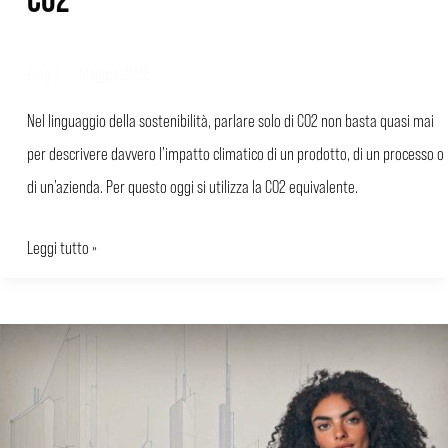
Blog
/
13 Maggio 2026
Nel linguaggio della sostenibilità, parlare solo di CO2 non basta quasi mai
per descrivere davvero l’impatto climatico di un prodotto, di un processo o
di un’azienda. Per questo oggi si utilizza la CO2 equivalente.
Leggi tutto »
Calcolo
delle
emissioni
di