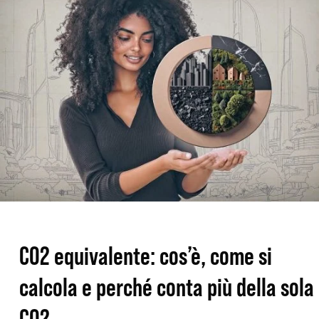
cos’è,
come
si
calcola
e
perché
conta
più
della
sola
CO2 equivalente: cos’è, come si
CO2
calcola e perché conta più della sola
CO2