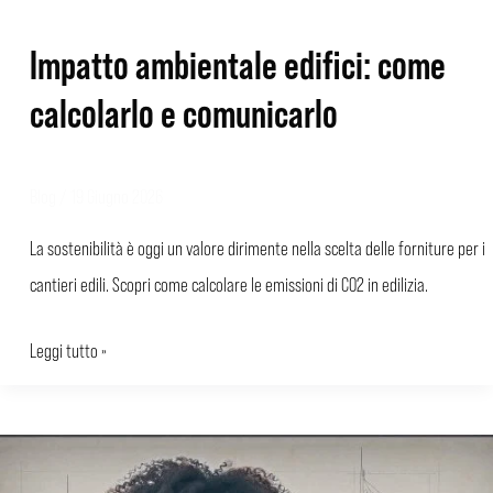
Impatto ambientale edifici: come
calcolarlo e comunicarlo
Blog
/
19 Giugno 2026
La sostenibilità è oggi un valore dirimente nella scelta delle forniture per i
cantieri edili. Scopri come calcolare le emissioni di CO2 in edilizia.
Leggi tutto »
CO2
equivalente: