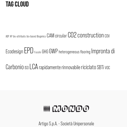
TAG CLOUD
CO2
construction
CAM
circular
COV
ADP
AP
bio-attribuito
bio-based
Biogenico
EPD
Impronta di
GWP
Ecodesign
GHG
heterogeneous flooring
Fossile
LCA
Carbonio
riciclato
rapidamente rinnovabile
SBTi
ISO
VOC
Artigo S.p.A. - Società Unipersonale