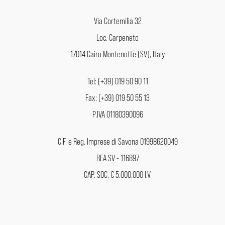
Via Cortemilia 32
Loc. Carpeneto
17014 Cairo Montenotte (SV), Italy
Tel: (+39) 019 50 90 11
Fax: (+39) 019 50 55 13
P.IVA 01180390096
C.F. e Reg. Imprese di Savona 01998620049
REA SV - 116897
CAP. SOC. € 5.000.000 I.V.