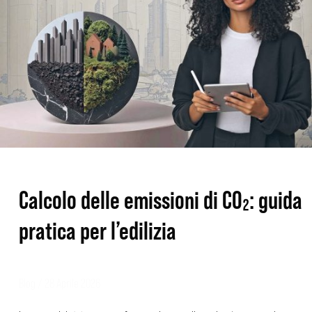
CO₂:
guida
pratica
per
l’edilizia
Calcolo delle emissioni di CO₂: guida
pratica per l’edilizia
Blog
/
28 Aprile 2026