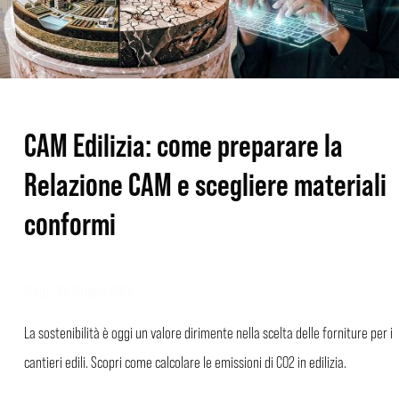
scegliere
materiali
conformi
CAM Edilizia: come preparare la
Relazione CAM e scegliere materiali
conformi
Blog
/
29 Giugno 2026
La sostenibilità è oggi un valore dirimente nella scelta delle forniture per i
cantieri edili. Scopri come calcolare le emissioni di CO2 in edilizia.