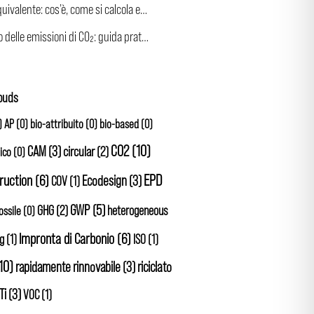
CO2 equivalente: cos’è, come si calcola e perché conta più della sola CO2
Calcolo delle emissioni di CO₂: guida pratica per l’edilizia
louds
)
AP
(0)
bio-attribuito
(0)
bio-based
(0)
CO2
(10)
CAM
(3)
circular
(2)
ico
(0)
EPD
ruction
(6)
Ecodesign
(3)
COV
(1)
GWP
(5)
GHG
(2)
heterogeneous
ossile
(0)
Impronta di Carbonio
(6)
ng
(1)
ISO
(1)
10)
rapidamente rinnovabile
(3)
riciclato
Ti
(3)
VOC
(1)