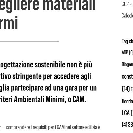
egliere materiali
rmi
Tag c
ADP
(0
rogettazione sostenibile non è più
Biogen
tivo stringente per accedere agli
const
lia partecipare ad una
gara per un
(14)
F
riteri Ambientali Minimi
, o
CAM
.
floori
LCA
(
(4)
SB
ger — comprendere i
requisiti per i CAM nel settore edilizia
è