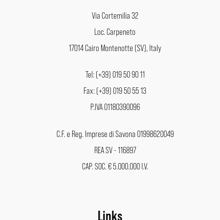
Via Cortemilia 32
Loc. Carpeneto
17014 Cairo Montenotte (SV), Italy
Tel: (+39) 019 50 90 11
Fax: (+39) 019 50 55 13
P.IVA 01180390096
C.F. e Reg. Imprese di Savona 01998620049
REA SV - 116897
CAP. SOC. € 5.000.000 I.V.
Links