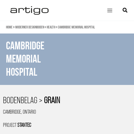
Zum
Main
Suche
Inhalt
Menu
springen
Home
»
Moderner Designboden
»
Health
»
CAMBRIDGE MEMORIAL HOSPITAL
cambridge
memorial
hospital
BODENBELAG >
GRAIN
CAMBRIDGE, ONTARIO
PROJECT
STANTEC