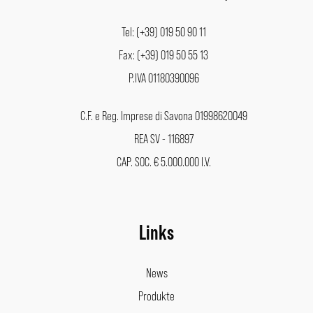
Tel: (+39) 019 50 90 11
Fax: (+39) 019 50 55 13
P.IVA 01180390096
C.F. e Reg. Imprese di Savona 01998620049
REA SV - 116897
CAP. SOC. € 5.000.000 I.V.
Links
News
Produkte