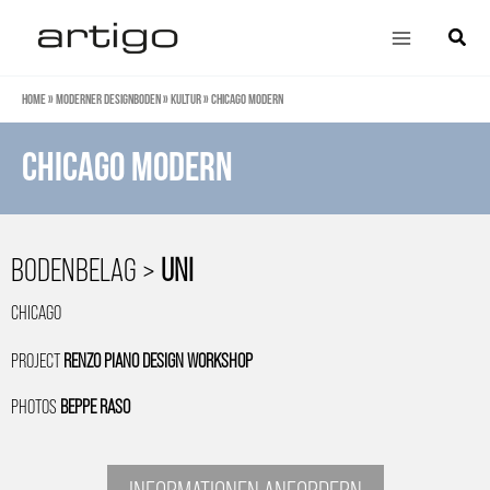
Zum
Main
Suche
Inhalt
Menu
springen
Home
»
Moderner Designboden
»
Kultur
»
Chicago Modern
Chicago Modern
BODENBELAG >
UNI
CHICAGO
PROJECT
RENZO PIANO DESIGN WORKSHOP
PHOTOS
BEPPE RASO
INFORMATIONEN ANFORDERN