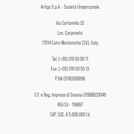
Artigo S.p.A. - Società Unipersonale
Via Cortemilia 32
Loc. Carpeneto
17014 Cairo Montenotte (SV), Italy
Tel: (+39) 019 50 90 11
Fax: (+39) 019 50 55 13
P.IVA 01180390096
C.F. e Reg. Imprese di Savona 01998620049
REA SV - 116897
CAP. SOC. € 5.000.000 I.V.