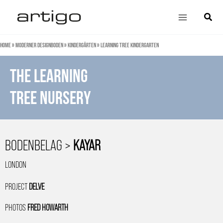
Zum
Main
Suche
Inhalt
Menu
springen
Home
»
Moderner Designboden
»
Kindergärten
»
Learning Tree kindergarten
The Learning
tree nursery
BODENBELAG >
KAYAR
LONDON
PROJECT
DELVE
PHOTOS
FRED HOWARTH