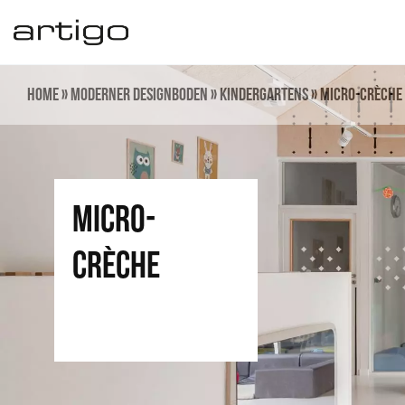
Zum
Inhalt
springen
Home
»
Moderner Designboden
»
Kindergartens
»
Micro-crèche 
Micro-
crèche