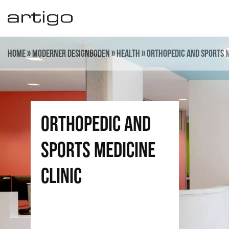
Zum
Inhalt
springen
Home
»
Moderner Designboden
»
Health
»
Orthopedic and Sports M
Orthopedic and
Sports Medicine
Clinic