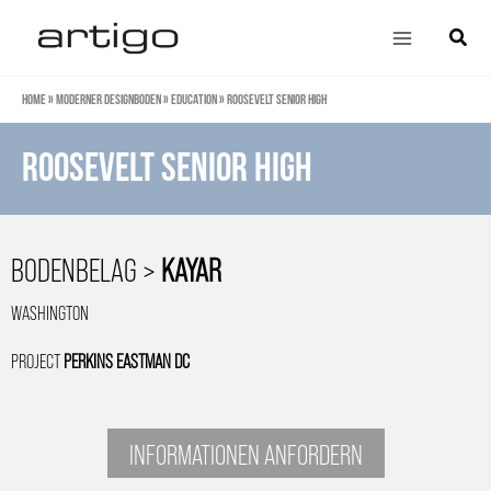
Zum
Main
Suche
Inhalt
Menu
springen
Home
»
Moderner Designboden
»
Education
»
Roosevelt Senior High
Roosevelt Senior High
BODENBELAG >
KAYAR
WASHINGTON
PROJECT
PERKINS EASTMAN DC
INFORMATIONEN ANFORDERN