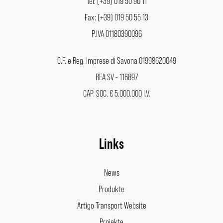
Tel: (+39) 019 50 90 11
Fax: (+39) 019 50 55 13
P.IVA 01180390096
C.F. e Reg. Imprese di Savona 01998620049
REA SV - 116897
CAP. SOC. € 5.000.000 I.V.
Links
News
Produkte
Artigo Transport Website
Projekte