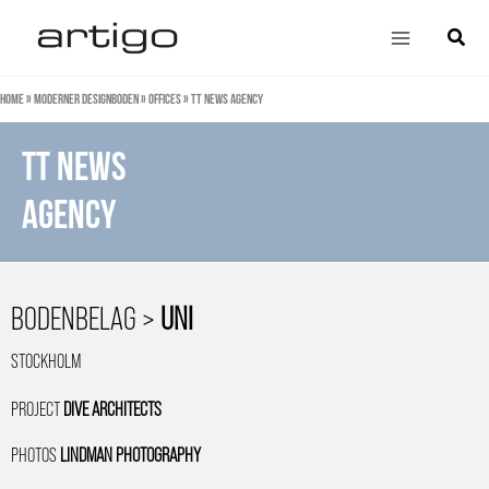
Zum
Main
Suche
Inhalt
Menu
springen
Home
»
Moderner Designboden
»
Offices
»
TT News Agency
tt news
agency
BODENBELAG >
UNI
STOCKHOLM
PROJECT
DIVE ARCHITECTS
PHOTOS
LINDMAN PHOTOGRAPHY