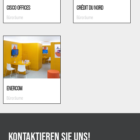
CISCO OFFICES
CRÉDIT DU NORD
Büroräume
Büroräume
ENERCOM
Büroräume
KONTAKTIEREN SIE UNS!