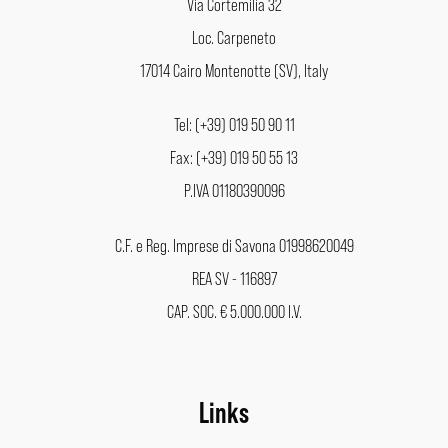
Via Cortemilia 32
Loc. Carpeneto
17014 Cairo Montenotte (SV), Italy
Tel: (+39) 019 50 90 11
Fax: (+39) 019 50 55 13
P.IVA 01180390096
C.F. e Reg. Imprese di Savona 01998620049
REA SV - 116897
CAP. SOC. € 5.000.000 I.V.
Links