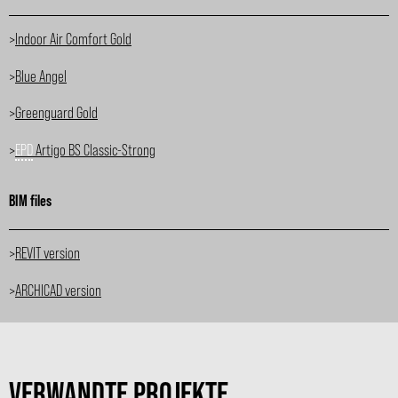
>
Indoor Air Comfort Gold
>
Blue Angel
>
Greenguard Gold
>
EPD
Artigo BS Classic-Strong
BIM files
>
REVIT version
>
ARCHICAD version
VERWANDTE PROJEKTE