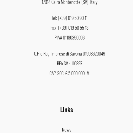
17014 Cairo Montenotte (SV), Italy
Tel: (+39) 019 50 90 11
Fax: (+39) 019 50 55 13
P.IVA 01180390096
C.F. e Reg. Imprese di Savona 01998620049
REA SV - 116897
CAP. SOC. € 5.000.000 I.V.
Links
News