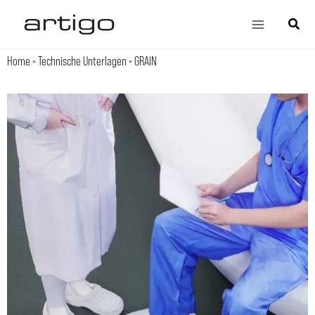
Zum
Main
Suche
Inhalt
Menu
springen
Home
»
Technische Unterlagen
»
GRAIN