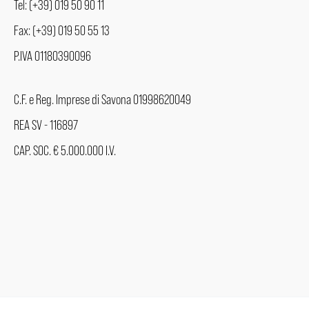
Tel: (+39) 019 50 90 11
Fax: (+39) 019 50 55 13
P.IVA 01180390096
C.F. e Reg. Imprese di Savona 01998620049
REA SV - 116897
CAP. SOC. € 5.000.000 I.V.