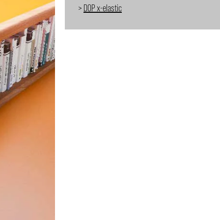
>
DOP x-elastic