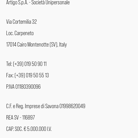
Artigo S.p.A. - Società Unipersonale
Via Cortemilia 32
Loc. Carpeneto
17014 Cairo Montenotte (SV), Italy
Tel: (+39) 019 50 90 11
Fax: (+39) 019 50 55 13
P.IVA 01180390096
C.F. e Reg. Imprese di Savona 01998620049
REA SV - 116897
CAP. SOC. € 5.000.000 I.V.