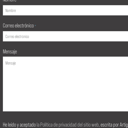
*
Correo electrónico
*
Mensaje
He leído y aceptado
la Política de privacidad del sitio web
, escrita por Art