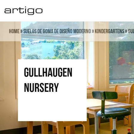
Ir
al
contenido
Home
»
Suelos de goma de diseño moderno
»
Kindergartens
»
Gu
Gullhaugen
Nursery