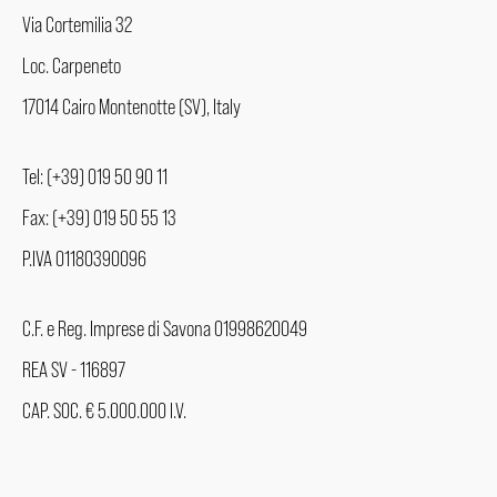
Via Cortemilia 32
Loc. Carpeneto
17014 Cairo Montenotte (SV), Italy
Tel: (+39) 019 50 90 11
Fax: (+39) 019 50 55 13
P.IVA 01180390096
C.F. e Reg. Imprese di Savona 01998620049
REA SV - 116897
CAP. SOC. € 5.000.000 I.V.