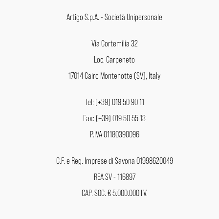
Artigo S.p.A. - Società Unipersonale
Via Cortemilia 32
Loc. Carpeneto
17014 Cairo Montenotte (SV), Italy
Tel: (+39) 019 50 90 11
Fax: (+39) 019 50 55 13
P.IVA 01180390096
C.F. e Reg. Imprese di Savona 01998620049
REA SV - 116897
CAP. SOC. € 5.000.000 I.V.