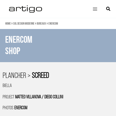
Aller
Main
Cherch
au
Menu
contenu
Home
»
Sol design moderne
»
Bureaux
»
Enercom
ENERCOM
SHOP
PLANCHER >
SCREED
BIELLA
PROJECT
MATTEO VILLANOVA / DIEGO COLLINI
PHOTOS
ENERCOM