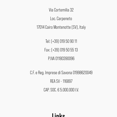
Via Cortemilia 32
Loc. Carpeneto
17014 Cairo Montenotte (SV), Italy
Tel: (+39) 019 50 90 11
Fax: (+39) 019 50 55 13
P.IVA 01180390096
C.F. e Reg. Imprese di Savona 01998620049
REA SV - 116897
CAP. SOC. € 5.000.000 I.V.
Links