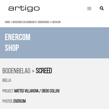
Zum
Main
Suche
Inhalt
Menu
springen
Home
»
Moderner Designboden
»
Büroräume
»
Enercom
ENERCOM
SHOP
BODENBELAG >
SCREED
BIELLA
PROJECT
MATTEO VILLANOVA / DIEGO COLLINI
PHOTOS
ENERCOM