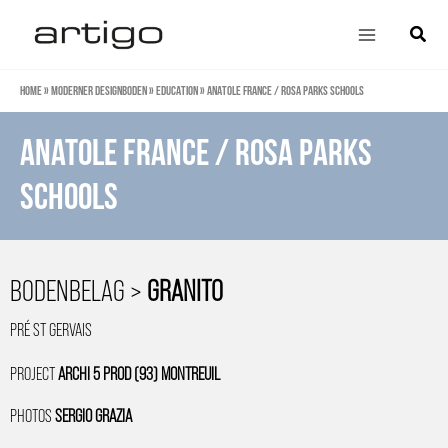
Zum
Main
Suche
Inhalt
Menu
springen
Home
»
Moderner Designboden
»
Education
»
Anatole France / Rosa Parks schools
Anatole France / Rosa Parks
schools
BODENBELAG >
GRANITO
PRÉ ST GERVAIS
PROJECT
ARCHI 5 PROD (93) MONTREUIL
PHOTOS
SERGIO GRAZIA