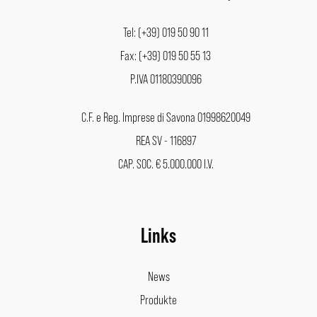
Tel: (+39) 019 50 90 11
Fax: (+39) 019 50 55 13
P.IVA 01180390096
C.F. e Reg. Imprese di Savona 01998620049
REA SV - 116897
CAP. SOC. € 5.000.000 I.V.
Links
News
Produkte