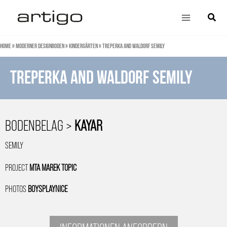
Zum
Main
Suche
Inhalt
Menu
springen
Home
»
Moderner Designboden
»
Kindergärten
»
Treperka and Waldorf Semily
Treperka and Waldorf Semily
BODENBELAG >
KAYAR
SEMILY
PROJECT
MTA MAREK TOPIC
PHOTOS
BOYSPLAYNICE