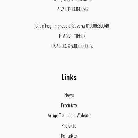
P.IVA 01180390096
C.F. e Reg. Imprese di Savona 01998620049
REA SV - 116897
CAP. SOC. € 5.000.000 I.V.
Links
News
Produkte
Artigo Transport Website
Projekte
Kontakte