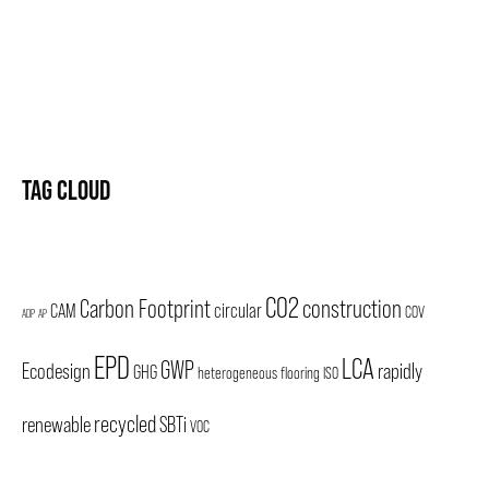
TAG CLOUD
CO2
Carbon Footprint
construction
CAM
circular
COV
ADP
AP
EPD
LCA
GWP
Ecodesign
rapidly
GHG
heterogeneous flooring
ISO
recycled
renewable
SBTi
VOC