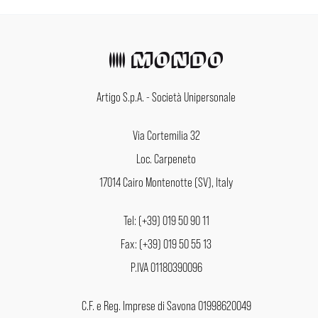
Artigo S.p.A. - Società Unipersonale
Via Cortemilia 32
Loc. Carpeneto
17014 Cairo Montenotte (SV), Italy
Tel: (+39) 019 50 90 11
Fax: (+39) 019 50 55 13
P.IVA 01180390096
C.F. e Reg. Imprese di Savona 01998620049