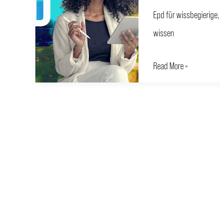
FÜR
Epd für wissbegierige,
EPD
wissen
–
6
Read More »