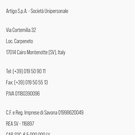
Artigo S.p.A. - Società Unipersonale
Via Cortemilia 32
Loc. Carpeneto
17014 Cairo Montenotte (SV), Italy
Tel: (+39) 019 50 90 11
Fax: (+39) 019 50 55 13
P.IVA 01180390096
C.F. e Reg. Imprese di Savona 01998620049
REA SV - 116897
CAP. SOC. € 5.000.000 I.V.