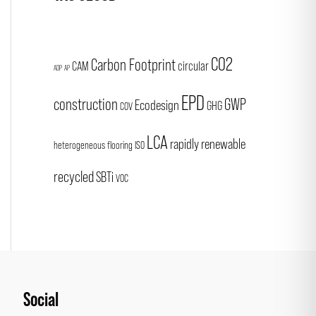
CO2
Carbon Footprint
CAM
circular
ADP
AP
EPD
construction
GWP
Ecodesign
GHG
COV
LCA
rapidly renewable
heterogeneous flooring
ISO
recycled
SBTi
VOC
Social
Facebook
Instagram
LinkedIn
Pinterest