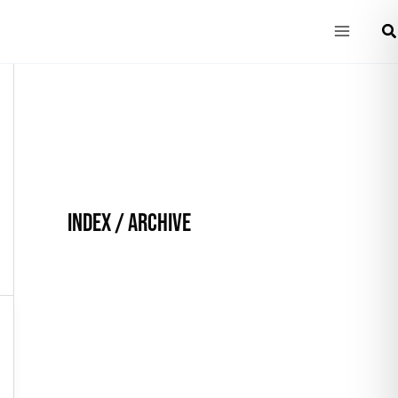
Main
Su
Menu
INDEX / ARCHIVE