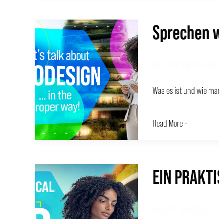
Bauwesen
Sprechen w
Sprechen
wir
über
Blog
/
18. September 
ECODESIGN
Was es ist und wie man
Read More »
EIN PRAKTI
EIN
PRAKTISCHER
LEITFADEN
Blog
/
11. Juni 2025