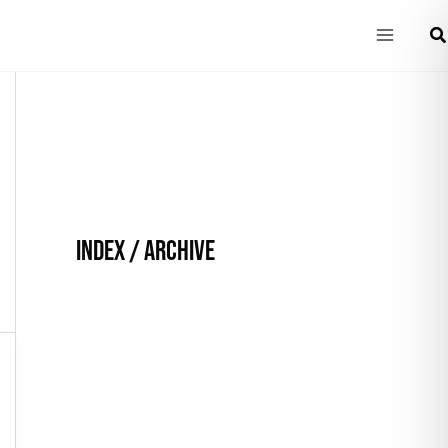
Main
Su
Menu
INDEX / ARCHIVE