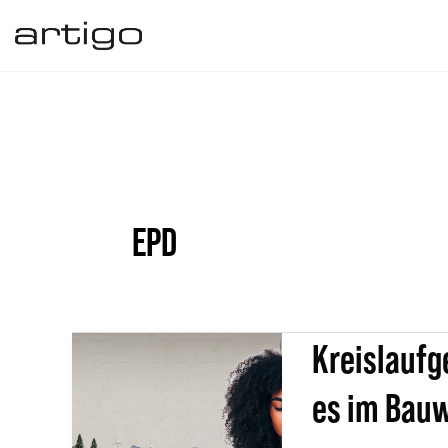
Zum
Inhalt
springen
EPD
Kreislaufg
Kreislaufgerechtes
Bauen:
es im Bau
Was