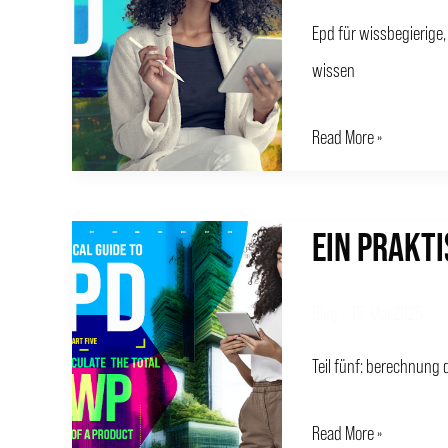
FÜR
Epd für wissbegierige,
EPD
wissen
–
6
Read More »
EIN PRAKTI
EIN
PRAKTISCHER
LEITFADEN
Blog
/
15. Mai 2025
FÜR
Teil fünf: berechnun
EPD
–
Read More »