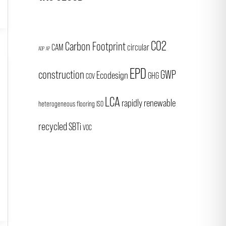
CO2
Carbon Footprint
CAM
circular
ADP
AP
EPD
construction
GWP
Ecodesign
GHG
COV
LCA
rapidly renewable
heterogeneous flooring
ISO
recycled
SBTi
VOC