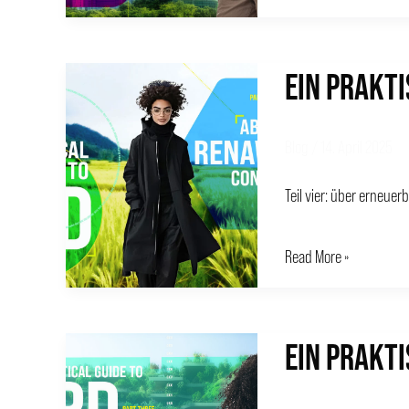
5
EIN PRAKTI
EIN
PRAKTISCHER
LEITFADEN
Blog
/
14. April 2025
FÜR
Teil vier: über erneuer
EPD
–
Read More »
4
EIN PRAKTI
EIN
PRAKTISCHER