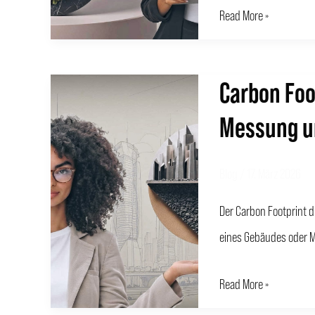
Read More »
die
Bauindustrie
Carbon Foo
Carbon
Footprint:
Messung u
Vollständiger
Leitfaden
Blog
/
17. März 2026
zur
Der Carbon Footprint d
Messung
eines Gebäudes oder M
und
Reduzierung
Read More »
im