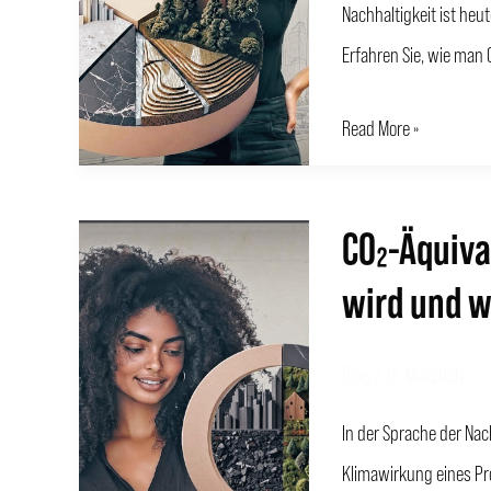
Nachhaltigkeit ist heu
sie
Erfahren Sie, wie man
berechnet
und
Read More »
kommuniziert
CO₂-Äquiva
CO₂-
Äquivalent:
wird und w
Was
es
Blog
/
13. Mai 2026
ist,
In der Sprache der Nach
wie
Klimawirkung eines Pr
es