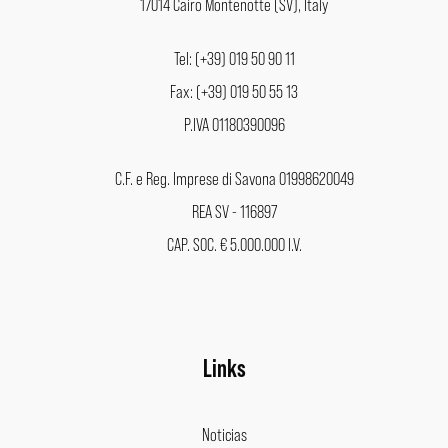
17014 Cairo Montenotte (SV), Italy
Tel: (+39) 019 50 90 11
Fax: (+39) 019 50 55 13
P.IVA 01180390096
C.F. e Reg. Imprese di Savona 01998620049
REA SV - 116897
CAP. SOC. € 5.000.000 I.V.
Links
Noticias