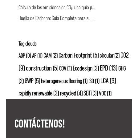
Cálculo de las emisiones de CO₂: una guía práctica para el sector de la construcción
Huella de Carbono: Guía Completa para su Medición y Reducción en la Construcción
Tag clouds
CO2
Carbon Footprint
(5)
CAM
(2)
circular
(2)
ADP
(0)
AP
(0)
EPD
(13)
(9)
construction
(5)
Ecodesign
(3)
GHG
COV
(1)
LCA
(9)
GWP
(5)
(2)
heterogeneous flooring
(1)
ISO
(1)
rapidly renewable
(3)
recycled
(4)
SBTi
(3)
VOC
(1)
CONTÁCTENOS!