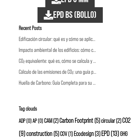
EPD BS (bollo)
Recent Posts
Edificación circular: qué es y cómo se aplica a la construcción
Impacto ambiental de los edificios: cómo calcularlo y comunicarlo
CO₂ equivalente: qué es, cómo se calcula y por qué cuenta más que la sola CO₂.
Cálculo de las emisiones de CO₂: una guía práctica para el sector de la construcción
Huella de Carbono: Guía Completa para su Medición y Reducción en la Construcción
Tag clouds
CO2
Carbon Footprint
(5)
CAM
(2)
circular
(2)
ADP
(0)
AP
(0)
EPD
(13)
(9)
construction
(5)
Ecodesign
(3)
GHG
COV
(1)